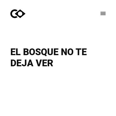
Ver catálogo
Sobre mi
Videos
EL BOSQUE NO TE
Bio
DEJA VER
Proyectos
Otras Obras
VERATOÑO
HOMENAJE A TERUEL