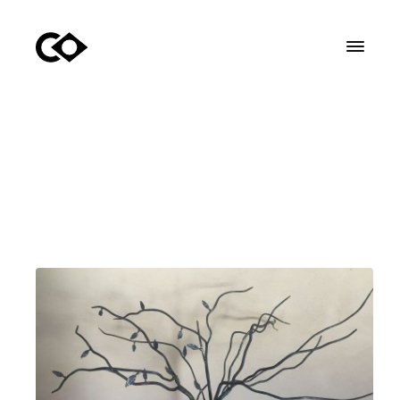
Ver catálogo
Sobre mi
Videos
Bio
Proyectos
Otras Obras
VERATOÑO
HOMENAJE A TERUEL